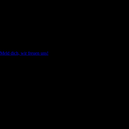
Alles im Kopf, alles Möglich
Eigentlich ganz passend, oder?
Meld dich, wir freuen uns!
Communication
is a gift
Leistungen
Film
Kreativ
Design
Events
Social Media
Content