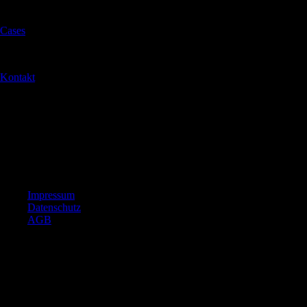
Web
Cases
Impact
Kontakt
Knowledge
Yasmag
Barrierefreiheit
Medienkompetenz
© 2025 House of Yas
Impressum
Datenschutz
AGB