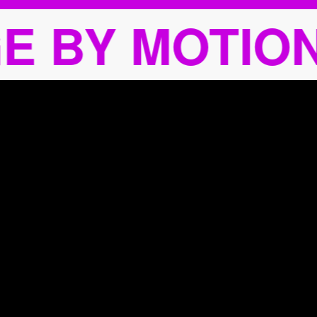
GE BY MOTIO
DAS HABEN WIR DRAUF
Film
Das Emotionalste, was wir produzieren können.
Emotionen pur?
Hier geht’s lang.
Kreativ
Kreativ ist, was anders ist. Kampagnen, Gestaltung, Neu.
Hier geht’s zu allem,
was du brauchst.