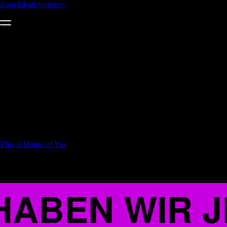
Zum Inhalt springen
Communication is a gift. Wir schieben
Veränderung an. Da, wo keiner schiebt.
This is House of Yas
WHATS HOT
HABEN WIR J